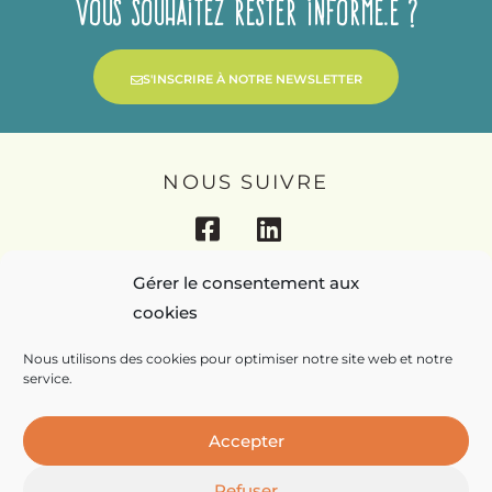
Vous souhaitez rester informé.e ?
S'INSCRIRE À NOTRE NEWSLETTER
NOUS SUIVRE
Gérer le consentement aux
MENTIONS LÉGALES
cookies
POLITIQUE DE COOKIES
Nous utilisons des cookies pour optimiser notre site web et notre
service.
Regain – REZO4, Maison des Métiers du Livre, 4 Av de
l’Observatoire, 04300 FORCALQUIER
SIRET : 894 020 882 00011
Accepter
Conception du site Internet :
Sarah Taisne
Refuser