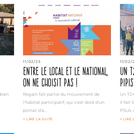
11/02/25
11/02/
Entre le local et le national,
Un T
on ne choisit pas !
Pipis
 bien
Regain fait partie du mouvement de
Un T2+
l'habitat participatif, qui s'est doté d'un
Il fait
portail d'a…
PSLA, 
+ LIRE LA SUITE
+ LIRE 