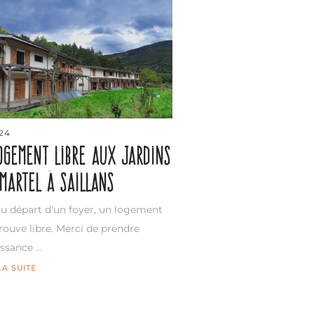
/24
ogement libre aux Jardins
martel à Saillans
au départ d'un foyer, un logement
trouve libre. Merci de prendre
ssance …
LA SUITE