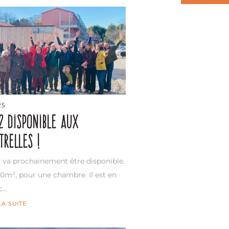
25
2 disponible aux
trelles !
 va prochainement être disponible.
 50m², pour une chambre. Il est en
c…
LA SUITE