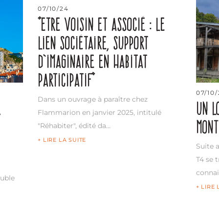
07/10/24
“Etre voisin et associé : Le
lien sociétaire, support
d’imaginaire en habitat
participatif”
07/10
Dans un ouvrage à paraître chez
r
Un l
Flammarion en janvier 2025, intitulé
Mont
"Réhabiter", édité da…
+ LIRE LA SUITE
Suite 
T4 se 
connai
euble
+ LIRE 