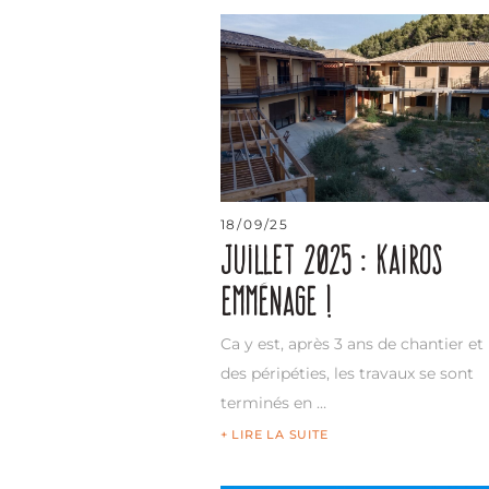
18/09/25
Juillet 2025 : Kairos
emménage !
Ca y est, après 3 ans de chantier et
des péripéties, les travaux se sont
terminés en …
+ LIRE LA SUITE