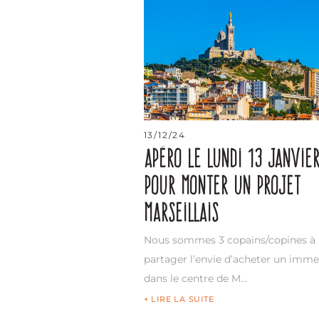
13/12/24
Apéro le lundi 13 janvie
pour monter un projet
marseillais
Nous sommes 3 copains/copines à
partager l’envie d’acheter un imm
dans le centre de M…
+ LIRE LA SUITE