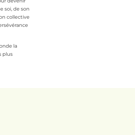
our devenir
e soi, de son
ion collective
persévérance
onde la
s plus