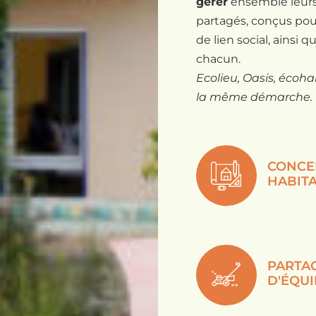
gérer
ensemble leurs
partagés, conçus pou
de lien social, ainsi 
chacun.
Ecolieu, Oasis, écoh
la même démarche.
CONCEP
HABIT
PARTAG
D'ÉQU