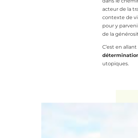
dans le chemi
acteur de la tr
contexte de vie
pour y parveni
de la générosi
C’est en allan
déterminatio
utopiques.