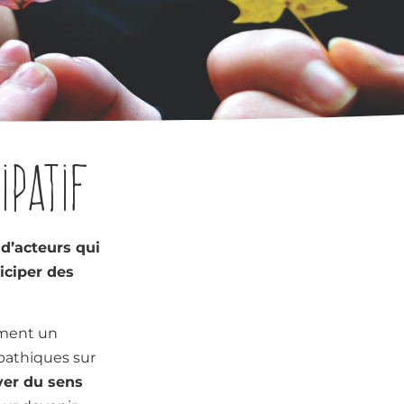
ipatif
 d’acteurs qui
iciper des
ement un
pathiques sur
er du sens