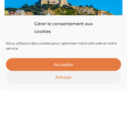
Gérer le consentement aux
cookies
Nous utilisons des cookies pour optimiser notre site web et notre
13/12/24
service.
Apéro le lundi 13 janvier pour monter un
projet marseillais
Accepter
Nous sommes 3 copains/copines à partager l’envie
Refuser
d’acheter un immeuble dans le centre de M…
LIRE LA SUITE >
Vous souhaitez rester informé.e ?