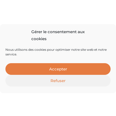
Gérer le consentement aux
cookies
Nous utilisons des cookies pour optimiser notre site web et notre
13/12/24
service.
Apéro le lundi 13 janvier pour monter un
projet marseillais
Accepter
Nous sommes 3 copains/copines à partager l’envie
Refuser
d’acheter un immeuble dans le centre de M…
LIRE LA SUITE >
Vous souhaitez rester informé.e ?