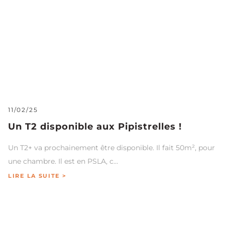
11/02/25
Un T2 disponible aux Pipistrelles !
Un T2+ va prochainement être disponible. Il fait 50m², pour
une chambre. Il est en PSLA, c…
LIRE LA SUITE >