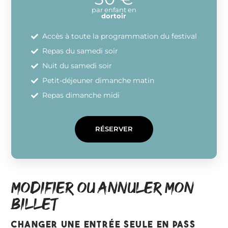
par enfant en
dortoir
Accès à toute la programmation du festival
Repas du samedi soir
Nuit du samedi soir
Petit-déjeuner dimanche matin
Repas dimanche midi
RÉSERVER
modifier ou annuler mon
billet
changer une entrée seule en pass