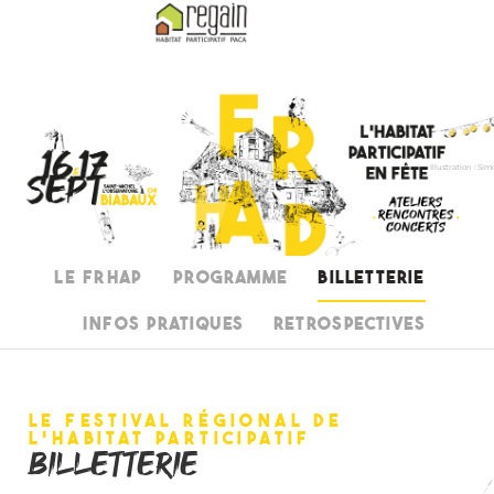
Illustration : Si
Le FRHAP
Programme
Billetterie
Infos pratiques
Retrospectives
le festival régional de
l'habitat participatif
billetterie