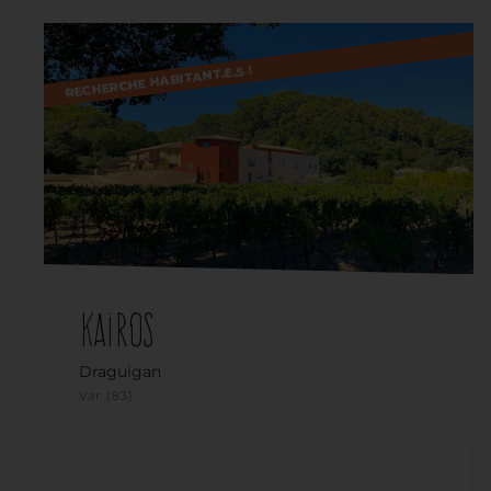
RECHERCHE HABITANT.E.S !
Kairos
Draguigan
Var (83)