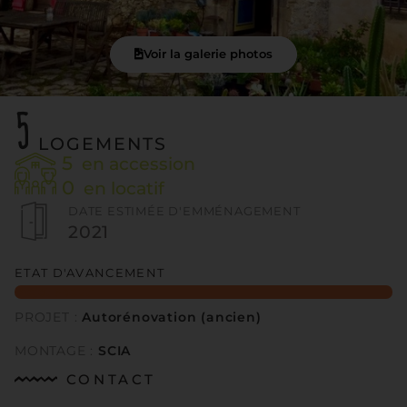
Voir la galerie photos
5
LOGEMENTS
5
en accession
0
en locatif
DATE ESTIMÉE D'EMMÉNAGEMENT
2021
ETAT D'AVANCEMENT
Projet abouti
PROJET :
Autorénovation (ancien)
MONTAGE :
SCIA
CONTACT